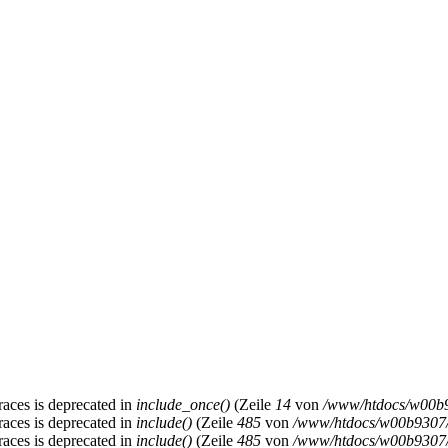
braces is deprecated in
include_once()
(Zeile
14
von
/www/htdocs/w00b9
braces is deprecated in
include()
(Zeile
485
von
/www/htdocs/w00b9307/s
braces is deprecated in
include()
(Zeile
485
von
/www/htdocs/w00b9307/s