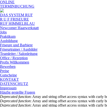
Skip to navigation
Direkt zum Inhalt
ONLINE
TERMINBUCHUNG
DAS SYSTEM RUF
R U F FRISEURE
RUF HIMMELBLAU
Newcomer Haarwerkstatt
Jobs
Praktikum
Ausbildung
Friseure und Barbiere
Friseurtrainer / Ausbilder
Teamleiter / Salonleitung
Office / Rezeption
Profis Willkommen
Bewerben
Preise
Gutscheine
KONTAKT
DATENSCHUTZ
Impressum
Häufig gestellte Fragen
Fehlermeldung
Deprecated function
: Array and string offset access syntax with curly 
Deprecated function
: Array and string offset access syntax with curly 
Deprecated function
: Array and string offset access syntax with curly 