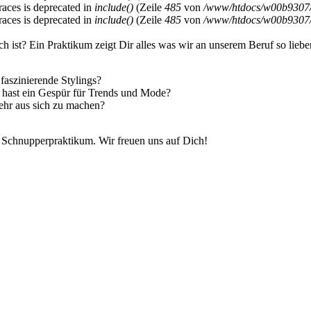
braces is deprecated in
include()
(Zeile
485
von
/www/htdocs/w00b9307/s
braces is deprecated in
include()
(Zeile
485
von
/www/htdocs/w00b9307/s
ich ist? Ein Praktikum zeigt Dir alles was wir an unserem Beruf so liebe
faszinierende Stylings?
nd hast ein Gespür für Trends und Mode?
ehr aus sich zu machen?
 Schnupperpraktikum. Wir freuen uns auf Dich!