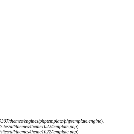
307/themes/engines/phptemplate/phptemplate.engine
).
ites/all/themes/theme1022/template.php
).
ites/all/themes/theme1022/template.php
).