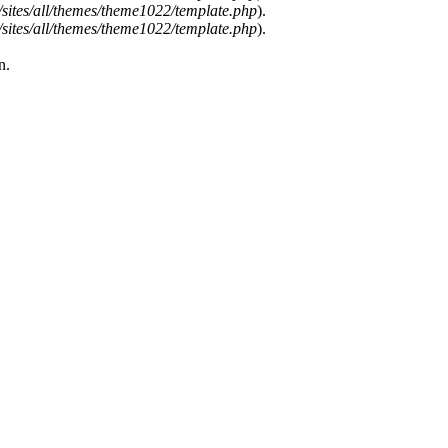
ites/all/themes/theme1022/template.php
).
ites/all/themes/theme1022/template.php
).
n.