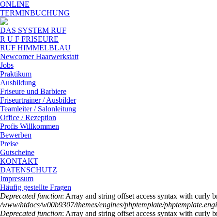
Skip to navigation
Direkt zum Inhalt
ONLINE
TERMINBUCHUNG
DAS SYSTEM RUF
R U F FRISEURE
RUF HIMMELBLAU
Newcomer Haarwerkstatt
Jobs
Praktikum
Ausbildung
Friseure und Barbiere
Friseurtrainer / Ausbilder
Teamleiter / Salonleitung
Office / Rezeption
Profis Willkommen
Bewerben
Preise
Gutscheine
KONTAKT
DATENSCHUTZ
Impressum
Häufig gestellte Fragen
Fehlermeldung
Deprecated function
: Array and string offset access syntax with curly 
/www/htdocs/w00b9307/themes/engines/phptemplate/phptemplate.eng
Deprecated function
: Array and string offset access syntax with curly 