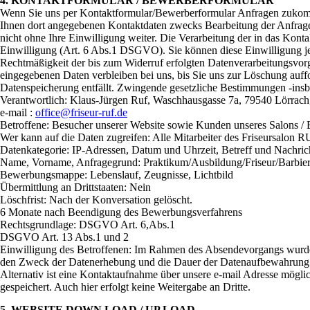
4. KONTAKTFORMULAR / BEWERBERFORMULAR
Wenn Sie uns per Kontaktformular/Bewerberformular Anfragen zukomm
Ihnen dort angegebenen Kontaktdaten zwecks Bearbeitung der Anfrage 
nicht ohne Ihre Einwilligung weiter. Die Verarbeitung der in das Kont
Einwilligung (Art. 6 Abs.1 DSGVO). Sie können diese Einwilligung jed
Rechtmäßigkeit der bis zum Widerruf erfolgten Datenverarbeitungsvor
eingegebenen Daten verbleiben bei uns, bis Sie uns zur Löschung auffo
Datenspeicherung entfällt. Zwingende gesetzliche Bestimmungen -insb
Verantwortlich: Klaus-Jürgen Ruf, Waschhausgasse 7a, 79540 Lörrach
e-mail :
office@friseur-ruf.de
Betroffene: Besucher unserer Website sowie Kunden unseres Salons /
Wer kann auf die Daten zugreifen: Alle Mitarbeiter des Friseursalon 
Datenkategorie: IP-Adressen, Datum und Uhrzeit, Betreff und Nachric
Name, Vorname, Anfragegrund: Praktikum/Ausbildung/Friseur/Barbier,
Bewerbungsmappe: Lebenslauf, Zeugnisse, Lichtbild
Übermittlung an Drittstaaten: Nein
Löschfrist: Nach der Konversation gelöscht.
6 Monate nach Beendigung des Bewerbungsverfahrens
Rechtsgrundlage: DSGVO Art. 6,Abs.1
DSGVO Art. 13 Abs.1 und 2
Einwilligung des Betroffenen: Im Rahmen des Absendevorgangs wurde I
den Zweck der Datenerhebung und die Dauer der Datenaufbewahrung 
Alternativ ist eine Kontaktaufnahme über unsere e-mail Adresse möglic
gespeichert. Auch hier erfolgt keine Weitergabe an Dritte.
5. WEBSITE DOWN LOAD / UP LOAD