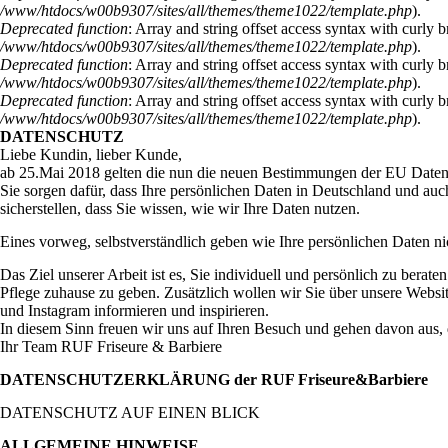
/www/htdocs/w00b9307/sites/all/themes/theme1022/template.php
).
Deprecated function
: Array and string offset access syntax with curly 
/www/htdocs/w00b9307/sites/all/themes/theme1022/template.php
).
Deprecated function
: Array and string offset access syntax with curly 
/www/htdocs/w00b9307/sites/all/themes/theme1022/template.php
).
Deprecated function
: Array and string offset access syntax with curly 
/www/htdocs/w00b9307/sites/all/themes/theme1022/template.php
).
DATENSCHUTZ
Liebe Kundin, lieber Kunde,
ab 25.Mai 2018 gelten die nun die neuen Bestimmungen der EU Dat
Sie sorgen dafür, dass Ihre persönlichen Daten in Deutschland und au
sicherstellen, dass Sie wissen, wie wir Ihre Daten nutzen.
Eines vorweg, selbstverständlich geben wie Ihre persönlichen Daten nic
Das Ziel unserer Arbeit ist es, Sie individuell und persönlich zu berat
Pflege zuhause zu geben. Zusätzlich wollen wir Sie über unsere Webs
und Instagram informieren und inspirieren.
In diesem Sinn freuen wir uns auf Ihren Besuch und gehen davon aus, d
Ihr Team RUF Friseure & Barbiere
DATENSCHUTZERKLÄRUNG der RUF Friseure&Barbiere
DATENSCHUTZ AUF EINEN BLICK
ALLGEMEINE HINWEISE