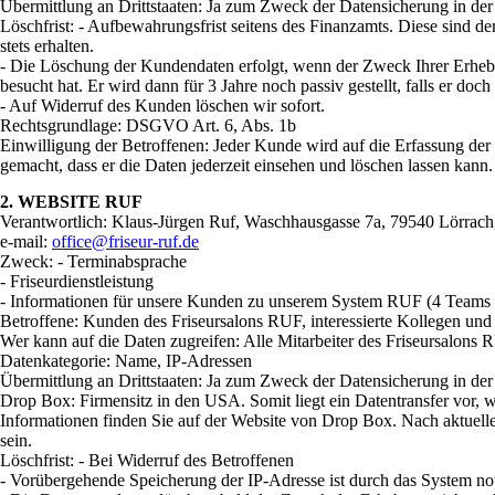
Übermittlung an Drittstaaten: Ja zum Zweck der Datensicherung in d
Löschfrist: - Aufbewahrungsfrist seitens des Finanzamts. Diese sind
stets erhalten.
- Die Löschung der Kundendaten erfolgt, wenn der Zweck Ihrer Erhebu
besucht hat. Er wird dann für 3 Jahre noch passiv gestellt, falls er 
- Auf Widerruf des Kunden löschen wir sofort.
Rechtsgrundlage: DSGVO Art. 6, Abs. 1b
Einwilligung der Betroffenen: Jeder Kunde wird auf die Erfassung der
gemacht, dass er die Daten jederzeit einsehen und löschen lassen kann.
2. WEBSITE RUF
Verantwortlich: Klaus-Jürgen Ruf, Waschhausgasse 7a, 79540 Lörrach
e-mail:
office@friseur-ruf.de
Zweck: - Terminabsprache
- Friseurdienstleistung
- Informationen für unsere Kunden zu unserem System RUF (4 Teams in 
Betroffene: Kunden des Friseursalons RUF, interessierte Kollegen un
Wer kann auf die Daten zugreifen: Alle Mitarbeiter des Friseursalons
Datenkategorie: Name, IP-Adressen
Übermittlung an Drittstaaten: Ja zum Zweck der Datensicherung in de
Drop Box: Firmensitz in den USA. Somit liegt ein Datentransfer vor, 
Informationen finden Sie auf der Website von Drop Box. Nach aktuelle
sein.
Löschfrist: - Bei Widerruf des Betroffenen
- Vorübergehende Speicherung der IP-Adresse ist durch das System no